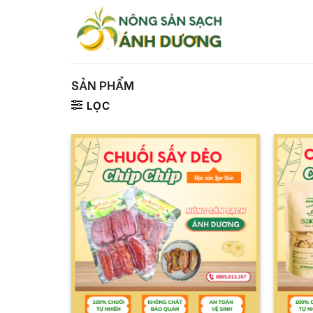
Skip
to
content
SẢN PHẨM
LỌC
+
+